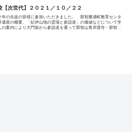
校【次世代】２０２１／１０／２２
２年の生徒の皆様に参加いただきました。 那智勝浦町教育センタ
界遺産の概要、「紀伊山地の霊場と参詣道」の価値などについて学
んの案内により大門坂から参詣道を通って那智山青岸渡寺・那智大
至るまでのコースを現地学習として歩きました。事前によく調べて
があれば礼儀正しくマスターさ...