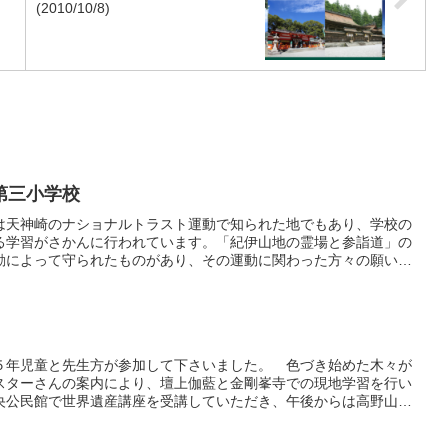
(2010/10/8)
第三小学校
は天神崎のナショナルトラスト運動で知られた地でもあり、学校の
る学習がさかんに行われています。「紀伊山地の霊場と参詣道」の
動によって守られたものがあり、その運動に関わった方々の願いや
れています。５年生５６名参加のもと、今回は世界遺産学習におい
界遺産の意義やを学んでいただ...
５年児童と先生方が参加して下さいました。 色づき始めた木々が
スターさんの案内により、壇上伽藍と金剛峯寺での現地学習を行い
央公民館で世界遺産講座を受講していただき、午後からは高野山女
ていただきました。 ４・５年生の皆さんには少し難しい内容でし
命取り組んで下さいました。 ...