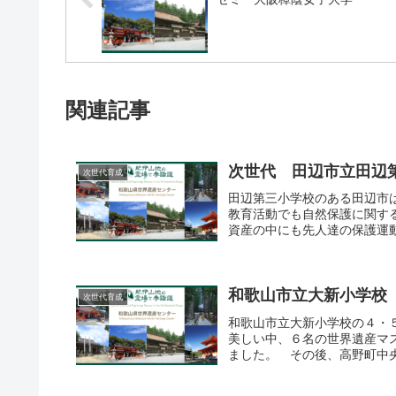
関連記事
次世代 田辺市立田辺
次世代育成
田辺第三小学校のある田辺市
教育活動でも自然保護に関す
資産の中にも先人達の保護運
意義を学習の中で取り上げら
てもその点をふまえながら、世
和歌山市立大新小学校
次世代育成
和歌山市立大新小学校の４・
美しい中、６名の世界遺産マ
ました。 その後、高野町中
人道・大門付近で道普請をし
たが、熱心に耳を傾け、一生懸