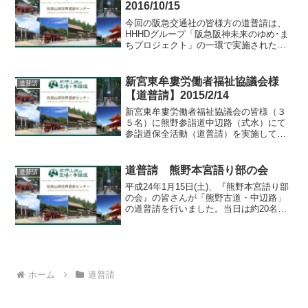
2016/10/15
今回の阪急交通社の皆様方の道普請は、
HHHDグループ「阪急阪神未来のゆめ･ま
ちプロジェクト」の一環で実施された社
会貢献活動です。作業は、高野山町石道
58町石/矢立付近で、2tの土を使い94名の
皆様方で行いました。秋の好日、参加の
新宮東牟婁労働者福祉協議会様
道普請
皆様方は道普請で汗を流された後、伽藍
【道普請】2015/2/14
地区を散策されました。 来年もお待ち
しております。
新宮東牟婁労働者福祉協議会の皆様（３
５名）に熊野参詣道中辺路（式水）にて
参詣道保全活動（道普請）を実施してい
ただきました。前日まで雪の心配もあり
ましたが、当日は天候の良く１トンの土
入れ作業をすることができました。あり
道普請 熊野本宮語り部の会
道普請
がとうございました。
平成24年1月15日(土)、『熊野本宮語り部
の会』の皆さんが「熊野古道・中辺路」
の道普請を行いました。当日は約20名が
参加し、センター職員の指導の下、熊野
古道修復活動を行いました。普段は語り
部（観光ガイド）として、来訪者に熊野
の歴史・文化・伝承をお話しされていま
すが、この道普請では、地域の宝物の守
ホーム
道普請
り手として、世界遺産「紀伊山地の霊場
と参詣道」を良好な姿のまま次の世代へ
受け渡すべく本当に一生懸命汗を...