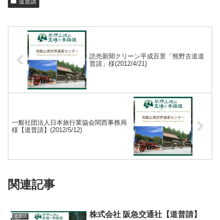
道普請
読売新聞クリーン平成百景「熊野古道道
普請」様(2012/4/21)
一般社団法人日本旅行業協会関西事務局
様【道普請】(2012/5/12)
関連記事
株式会社 阪急交通社【道普請】
道普請